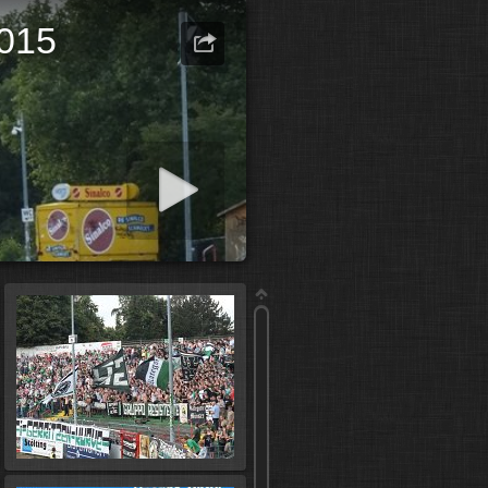
2015
ashow starten