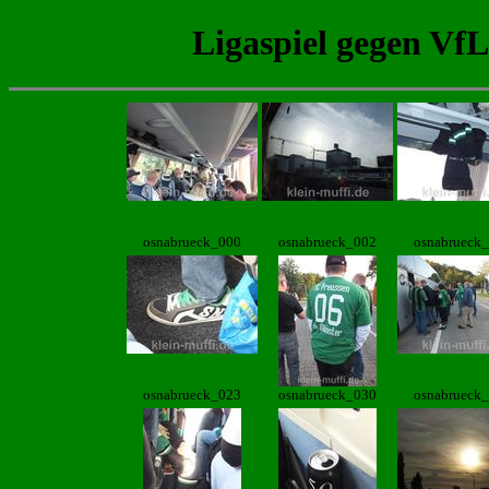
Ligaspiel gegen Vf
osnabrueck_000
osnabrueck_002
osnabrueck
osnabrueck_023
osnabrueck_030
osnabrueck