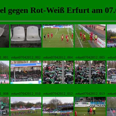
iel gegen Rot-Weiß Erfurt am 07.
12_001
erfurt07042012_002
erfurt07042012_004
erfurt07042012_005
erfur
12_008
erfurt07042012_010
erfurt07042012_012
erfurt07042012_013
erfur